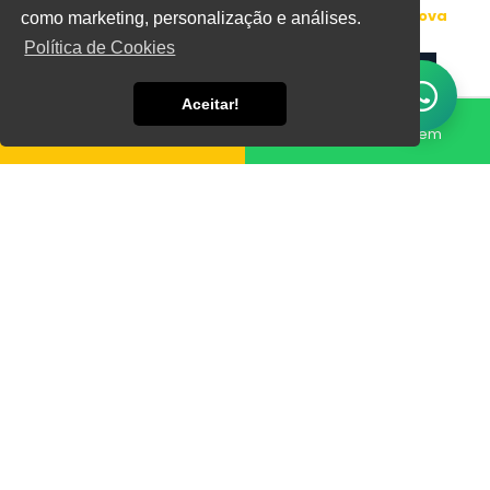
Home
Informações
Empilhadeira Yale Semi Nova
como marketing, personalização e análises.
Política de Cookies
Aceitar!
Fale conosco
Enviar Mensagem
Equipamentos Yale são amplamente reconhecidos